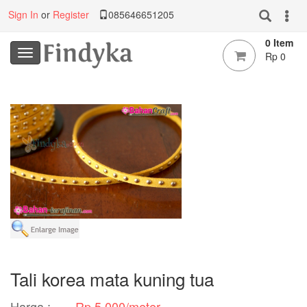
Sign In
or
Register
085646651205
0 Item
Rp 0
Tali korea mata kuning tua
Harga :
Rp 5.000/meter