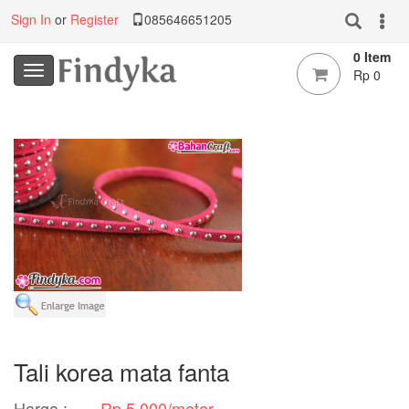
Sign In
or
Register
085646651205
0 Item
Rp 0
Tali korea mata fanta
Harga :
Rp 5.000/meter