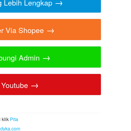
→
g Lebih Lengkap
→
er Via Shopee
→
bungi Admin
→
Youtube
 klik
Pita
ndyka.com