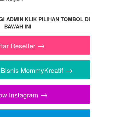
 ADMIN KLIK PILIHAN TOMBOL DI
BAWAH INI
→
ftar ReseIIer
→
s Bisnis MommyKreatif
→
low Instagram