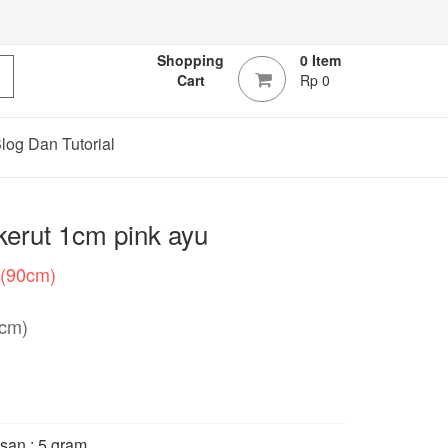
Shopping
0 Item
Cart
Rp 0
log Dan Tutorial
 kerut 1cm pink ayu
d(90cm)
cm)
san : 5 gram