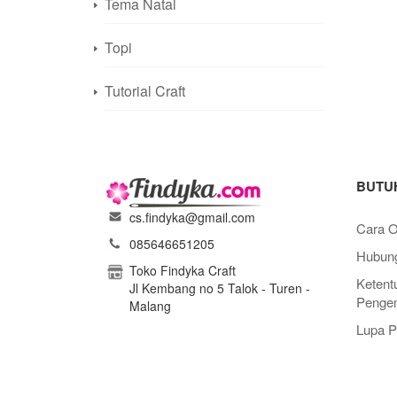
Tema Natal
Topi
Tutorial Craft
BUTU
cs.findyka@gmail.com
Cara O
085646651205
Hubung
Toko Findyka Craft
Ketent
Jl Kembang no 5 Talok - Turen -
Pengem
Malang
Lupa 