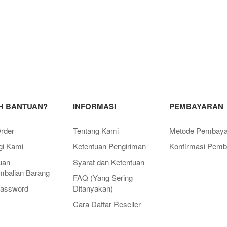
H BANTUAN?
INFORMASI
PEMBAYARAN
rder
Tentang Kami
Metode Pembaya
i Kami
Ketentuan Pengiriman
Konfirmasi Pemb
uan
Syarat dan Ketentuan
balian Barang
FAQ (Yang Sering
Password
Ditanyakan)
Cara Daftar Reseller