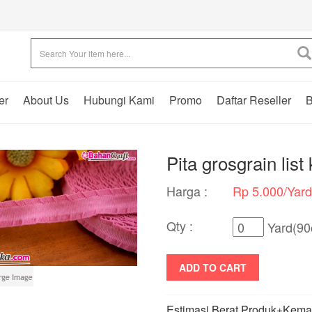
er
About Us
Hubungi Kami
Promo
Daftar Reseller
B
Pita grosgrain list
Harga :
Rp 5.000/Yar
Qty :
Yard(90
ADD TO CART
Estimasi Berat Produk+Kema