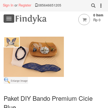
Sign In
or
Register
085646651205
0 Item
Rp 0
Paket DIY Bando Premium Cicie
Blue