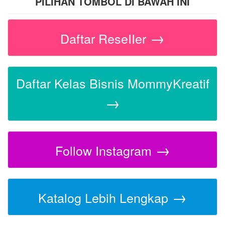
PILIHAN TOMBOL DI BAWAH INI
→
Daftar ReseIIer
Daftar Kelas Bisnis MommyKreatif
→
→
Follow Instagram
→
Katalog Lebih Lengkap