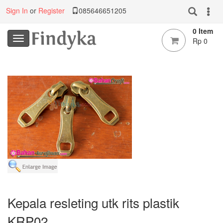
Sign In
or
Register
085646651205
0 Item
Rp 0
Kepala resleting utk rits plastik
KRP02