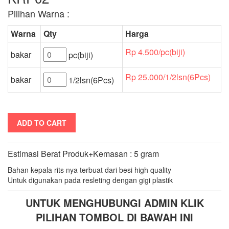
Pilihan Warna :
Warna
Qty
Harga
Rp 4.500/pc(biji)
bakar
pc(biji)
Rp 25.000/1/2lsn(6Pcs)
bakar
1/2lsn(6Pcs)
ADD TO CART
Estimasi Berat Produk+Kemasan : 5 gram
Bahan kepala rits nya terbuat dari besi high quality
Untuk digunakan pada resleting dengan gigi plastik
UNTUK MENGHUBUNGI ADMIN KLIK
PILIHAN TOMBOL DI BAWAH INI