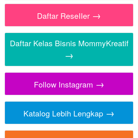
→
Daftar ReseIIer
Daftar Kelas Bisnis MommyKreatif
→
→
Follow Instagram
→
Katalog Lebih Lengkap