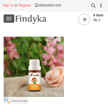
Sign In
or
Register
085646651205
0 Item
Rp 0