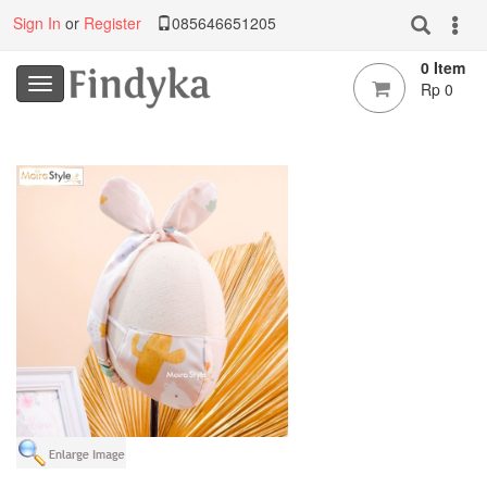
Sign In
or
Register
085646651205
0 Item
Rp 0