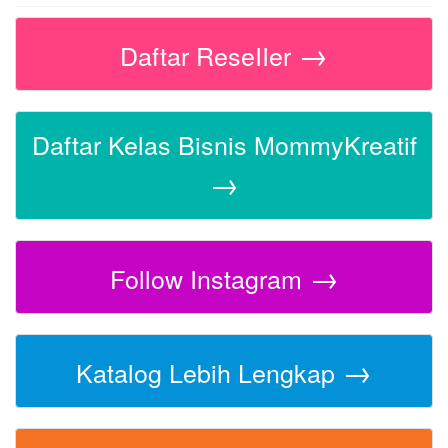
→
Daftar ReseIIer
Daftar Kelas Bisnis MommyKreatif
→
→
Follow Instagram
→
Katalog Lebih Lengkap